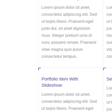
Lorem ipsum dolor sit amet,
Lor
consectetur adipiscing elit. Sed
con
ut turpis libero. Praesent eget
ut 
justo dui, sit amet dignissim
jus
risus. Integer pretium urna id
ris
nunc posuere ornare. Praesent
nu
vitae magna quis purus
vi
consectetur tempus.
co
Portfolio Item With
Se
Slideshow
Lor
Lorem ipsum dolor sit amet,
con
consectetur adipiscing elit. Sed
ut 
ut turpis libero. Praesent eget
jus