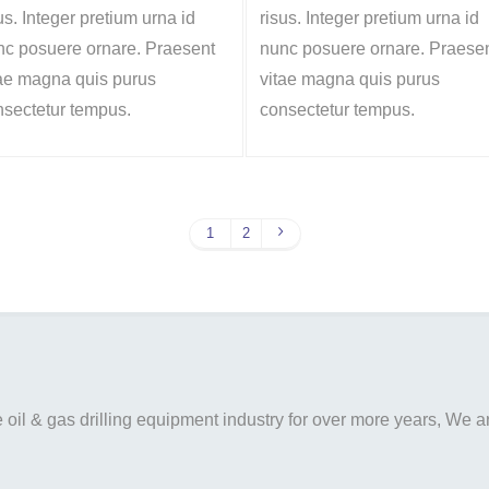
us. Integer pretium urna id
risus. Integer pretium urna id
nc posuere ornare. Praesent
nunc posuere ornare. Praese
tae magna quis purus
vitae magna quis purus
nsectetur tempus.
consectetur tempus.
1
2
il & gas drilling equipment industry for over more years, We are