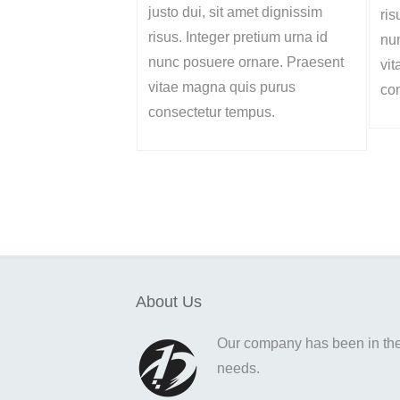
justo dui, sit amet dignissim
ris
risus. Integer pretium urna id
nu
nunc posuere ornare. Praesent
vi
vitae magna quis purus
co
consectetur tempus.
About Us
Our company has been in the o
needs.