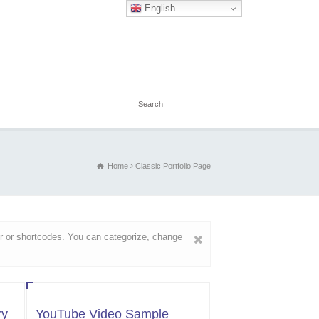
English
Home
Classic Portfolio Page
der or shortcodes. You can categorize, change
ry
YouTube Video Sample